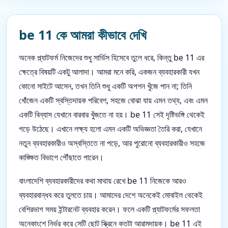
be 11 কে আমরা কীভাবে দেখি
অনেক প্ল্যাটফর্ম নিজেদের শুধু সার্ভিস হিসেবে তুলে ধরে, কিন্তু be 11 এর
ক্ষেত্রে বিষয়টি একটু আলাদা। আমরা মনে করি, একজন ব্যবহারকারী যখন
কোনো সাইটে আসেন, তখন তিনি শুধু একটি অপশন খুঁজে পান না; তিনি
খোঁজেন একটি স্বস্তিদায়ক পরিবেশ, সহজে বোঝা যায় এমন তথ্য, এবং এমন
একটি বিন্যাস যেখানে বারবার খুঁজতে না হয়। be 11 সেই দৃষ্টিভঙ্গি থেকেই
গড়ে উঠেছে। এখানে লক্ষ্য হলো এমন একটি অভিজ্ঞতা তৈরি করা, যেখানে
নতুন ব্যবহারকারীও অস্বস্তিতে না পড়ে, আর পুরোনো ব্যবহারকারীও সহজে
কাঙ্ক্ষিত বিভাগে পৌঁছাতে পারেন।
বাংলাদেশি ব্যবহারকারীদের কথা মাথায় রেখে be 11 নিজেকে আরও
ব্যবহারবান্ধব করে তুলতে চায়। আমাদের দেশে অনেকেই মোবাইল থেকেই
বেশিরভাগ সময় ইন্টারনেট ব্যবহার করেন। ফলে একটি প্ল্যাটফর্মের সফলতা
অনেকাংশে নির্ভর করে সেটি ছোট স্ক্রিনে কতটা আরামদায়ক। be 11 এই