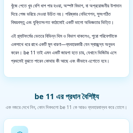
খুঁজে পেতে খুব বেশি ধাপ পার হওয়া, অস্পষ্ট বিভাগ, বা অপ্রয়োজনীয় উপাদান
দিয়ে পেজ ভরিয়ে দেওয়া উচিত নয়। পরিষ্কার নেভিগেশন, সুসংগঠিত
বিষয়বস্তু এবং যুক্তিসংগত কাঠামোই একটি ভালো অভিজ্ঞতার ভিত্তি।
এই প্ল্যাটফর্মের ভেতরে বিভিন্ন থিম ও বিভাগ থাকলেও, পুরো পরিবেশটাকে
একসাথে ধরে রাখে একটি মূল ধারণা—ব্যবহারকারী যেন স্বাচ্ছন্দ্য অনুভব
করেন। be 11 তাই এমন একটি জায়গা হতে চায়, যেখানে ভিজিটর এসে
প্রথমেই বুঝতে পারেন কোথায় কী আছে এবং কীভাবে এগোতে হবে।
be 11 এর প্রধান বৈশিষ্ট্য
এক নজরে দেখে নিন, কোন দিকগুলো be 11 কে আরও ব্যবহারবান্ধব করে তোলে।