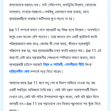
বাস্তবতাকে গুরুত্ব দেয়। তাই নেভিগেশন, কনটেন্টের বিন্যাস, বোতামের
অবস্থান, তথ্যের স্বচ্ছতা—সবকিছু এমনভাবে ভাবা হয়েছে, যাতে
ব্যবহারকারীকে অকারণে জটিলতার মুখে পড়তে না হয়।
be 11 সম্পর্কে বলতে গেলে আরেকটি বড় বিষয় হলো বিশ্বাস। অনলাইনে
মানুষ এখন অনেক বেশি সচেতন। তারা জানতে চান একটি প্ল্যাটফর্ম কতটা
পরিষ্কারভাবে কাজ করে, কোথায় কী লেখা আছে, কীভাবে অ্যাকাউন্ট
পরিচালনা করা হয়, আর ব্যবহারকারীর তথ্য কতটা গুরুত্ব পায়। be 11 এই
কারণেই চেষ্টা করে প্রয়োজনীয় পেজগুলো স্পষ্টভাবে সামনে রাখতে, যাতে
ব্যবহারকারী চাইলে সহজেই
নিয়ম ও শর্তাবলী
,
গোপনীয়তা নীতি
কিংবা
দায়িত্বশীল খেলা
সম্পর্কে পড়ে নিতে পারেন।
আমাদের কাছে be 11 মানে শুধু গেম বা বিভাগ সাজিয়ে দেওয়া নয়; বরং
একটি সমন্বিত অভিজ্ঞতা তৈরি করা। কেউ যদি দ্রুত অ্যাকশনধর্মী বিভাগ
দেখতে চান, কেউ যদি লাইভ উপস্থাপনা পছন্দ করেন, কেউ যদি রঙিন থিমে
আগ্রহী হন—be 11 চায় প্রত্যেকে যেন নিজের পছন্দমতো পথ খুঁজে নিতে
পারেন।