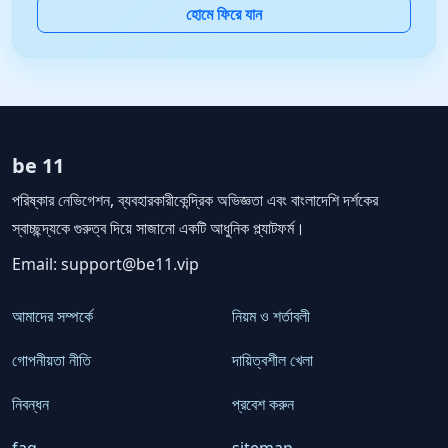
হোমে ফিরে যান
be 11
পরিষ্কার নেভিগেশন, ব্যবহারকারীকেন্দ্রিক অভিজ্ঞতা এবং বাংলাদেশি দর্শকের
স্বাচ্ছন্দ্যকে গুরুত্ব দিয়ে সাজানো একটি আধুনিক প্ল্যাটফর্ম।
Email:
support@be11.vip
আমাদের সম্পর্কে
নিয়ম ও শর্তাবলী
গোপনীয়তা নীতি
দায়িত্বশীল খেলা
নিবন্ধন
প্রবেশ করুন