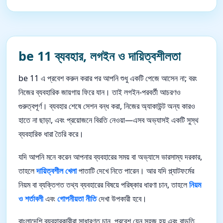
be 11 ব্যবহার, লগইন ও দায়িত্বশীলতা
be 11 এ প্রবেশ করুন করার পর আপনি শুধু একটি পেজে আসেন না; বরং
নিজের ব্যবহারিক জায়গায় ফিরে যান। তাই লগইন-পরবর্তী আচরণও
গুরুত্বপূর্ণ। ব্যবহার শেষে সেশন বন্ধ করা, নিজের অ্যাকাউন্ট অন্য কারও
হাতে না ছাড়া, এবং প্রয়োজনে বিরতি নেওয়া—এসব অভ্যাসই একটি সুস্থ
ব্যবহারিক ধারা তৈরি করে।
যদি আপনি মনে করেন আপনার ব্যবহারের সময় বা অভ্যাসে ভারসাম্য দরকার,
তাহলে
দায়িত্বশীল খেলা
পাতাটি দেখে নিতে পারেন। আর যদি প্ল্যাটফর্মের
নিয়ম বা ব্যক্তিগত তথ্য ব্যবহারের বিষয়ে পরিষ্কার ধারণা চান, তাহলে
নিয়ম
ও শর্তাবলী
এবং
গোপনীয়তা নীতি
দেখা উপকারী হবে।
বাংলাদেশি ব্যবহারকারীরা সাধারণত চান, প্রবেশ যেন সহজ হয় এবং বাড়তি