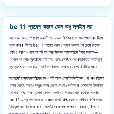
be 11 প্রবেশ করুন কেন শুধু লগইন নয়
অনেকের কাছে “প্রবেশ করুন” মানে কেবল ইউজারনেম আর পাসওয়ার্ড দিয়ে
ঢুকে পড়া। কিন্তু be 11 প্রবেশ করুন পেজের গুরুত্ব এর চেয়ে অনেক
বেশি। কারণ এখানে আপনি আপনার নিজস্ব অ্যাকাউন্টে ফিরে আসেন—
যেখানে আপনার ব্যবহারিক ইতিহাস, পছন্দ, সেটিংস এবং নিরাপত্তা সবকিছুই
ব্যক্তিগতভাবে জড়িত। তাই লগইনকে হালকাভাবে নেওয়া উচিত নয়।
বাংলাদেশি ব্যবহারকারীদের বড় একটি অংশ মোবাইলভিত্তিক। কখনও নিজের
ফোন থেকে, কখনও বন্ধুর ফোন থেকে, কখনও অফিস বা দোকানের ডিভাইস
থেকেও কেউ কেউ প্রবেশ করেন। এখানেই সবচেয়ে বড় সতর্কতা দরকার।
be 11 এ প্রবেশ করুন মানে এমন একটি ধাপ, যেখানে আপনার ব্যক্তিগত
নিয়ন্ত্রণ সরাসরি কাজ করে। আপনি কোথা থেকে প্রবেশ করছেন, কীভাবে
প্রবেশ করছেন, এবং পরে সঠিকভাবে সেশন বন্ধ করছেন কি না—এসবই খুব