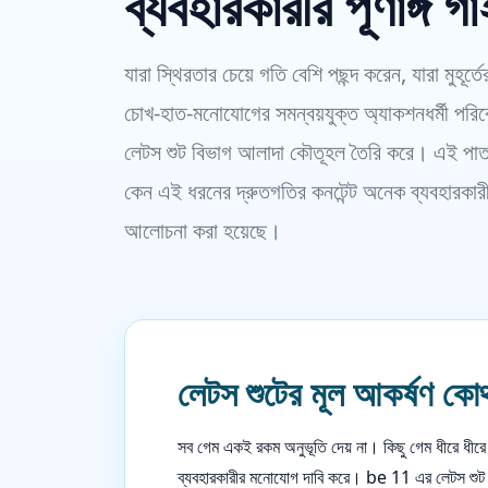
ব্যবহারকারীর পূর্ণাঙ্গ গ
যারা স্থিরতার চেয়ে গতি বেশি পছন্দ করেন, যারা মুহূর
চোখ-হাত-মনোযোগের সমন্বয়যুক্ত অ্যাকশনধর্মী প
লেটস শুট বিভাগ আলাদা কৌতূহল তৈরি করে। এই পাতায
কেন এই ধরনের দ্রুতগতির কনটেন্ট অনেক ব্যবহারকারী
আলোচনা করা হয়েছে।
লেটস শুটের মূল আকর্ষণ কোথ
সব গেম একই রকম অনুভূতি দেয় না। কিছু গেম ধীরে ধীরে 
ব্যবহারকারীর মনোযোগ দাবি করে। be 11 এর লেটস শুট স