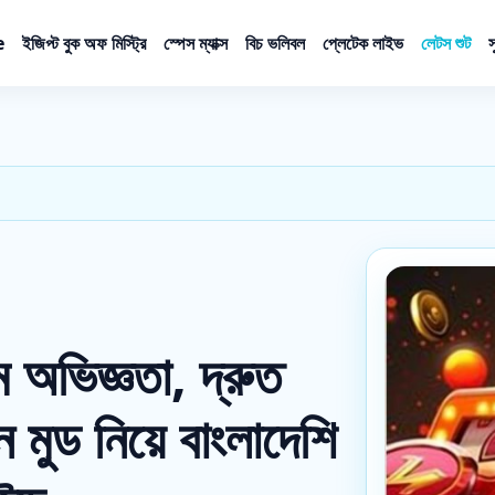
e
ইজিপ্ট বুক অফ মিস্ট্রি
স্পেস ম্যাক্স
বিচ ভলিবল
প্লেটেক লাইভ
লেটস শুট
স
অভিজ্ঞতা, দ্রুত
ন মুড নিয়ে বাংলাদেশি