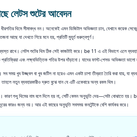
কাছে লেটস শুটের আবেদন
া ধীরগতির থিমে সীমাবদ্ধ নন। অনেকেই এমন ডিজিটাল অভিজ্ঞতা চান, যেখানে কয়েক সেক
া আছে যা দেখতে গিয়ে মনে হয়, প্রতিটি মুহূর্ত গুরুত্বপূর্ণ।
 ব্যস্ত রাখে। লেটস শুটের থিম ঠিক সেই কাজটাই করে। be 11 এ এই বিভাগে এলে ব্যবহারকা
ষণিক প্রতিক্রিয়া এবং লক্ষ্যভিত্তিক গতির উপর দাঁড়ানো। যাদের ফাস্ট-পেসড অভিজ্ঞতা ভা
ন। সব সময় খুব উজ্জ্বল বা খুব জটিল না হয়েও এমন একটা চাপা তীব্রতা তৈরি করা যায়, যা 
রে, তাহলে নতুন ব্যবহারকারীও দ্রুত বুঝে যান যে এটি একেবারে অন্য রকম থিম।
রি। কারণ শুধু থিমের নাম বলে দিলে হয় না, সেটি কেমন অনুভূতি দেয়—সেটা বোঝাতে হয়। b
 দূরের কারও জন্য নয়। আর এই কাছের অনুভূতি সবসময় কনটেন্টকে বেশি কার্যকর করে।