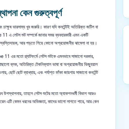
পনা কেন গুরুত্বপূর্ণ
ং চাক্ষুষ ভারসাম্য খুব জরুরি। কারণ যদি কনটেন্টই অতিরিক্ত জটিল বা
e 11 এ লেটস শুট সম্পর্কে জানার সময় ব্যবহারকারী এমন একটি
ল স্বস্তিদায়ক, আর পড়তে গিয়ে কোনো অপ্রয়োজনীয় ঝামেলা না হয়।
় be 11 এর মতো প্ল্যাটফর্মে লেটস শুটকে এমনভাবে সাজানো দরকার,
োছালো ব্লক, অতিরিক্ত টেকনিক্যাল ভাষা বা অপ্রয়োজনীয় ভিজ্যুয়াল
়, ছোট ছোট ব্যাখ্যায়, এবং পর্যাপ্ত ফাঁকা জায়গায় সাজানো কনটেন্ট
্ধব উপস্থাপনায়, তাহলে লেটস শুটের মতো অ্যাকশনধর্মী বিভাগ আরও
ে পারেন এটি কেমন ধরনের অভিজ্ঞতা, কাদের ভালো লাগতে পারে, আর কেন