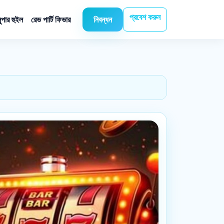
প্রবেশ করুন
ুপার হুইল
রেভ পার্টি ফিভার
নিবন্ধন