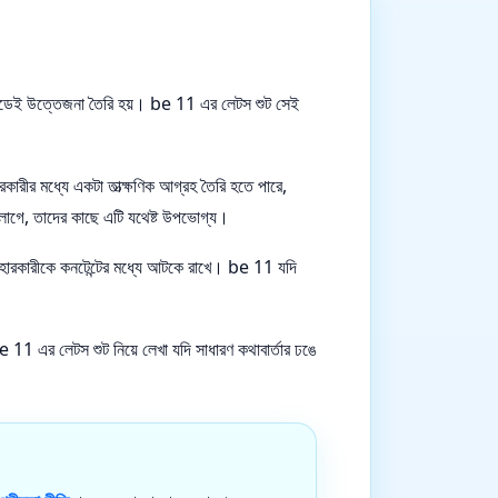
েন্ডেই উত্তেজনা তৈরি হয়। be 11 এর লেটস শুট সেই
রীর মধ্যে একটা তাত্ক্ষণিক আগ্রহ তৈরি হতে পারে,
লো লাগে, তাদের কাছে এটি যথেষ্ট উপভোগ্য।
ব্যবহারকারীকে কনটেন্টের মধ্যে আটকে রাখে। be 11 যদি
e 11 এর লেটস শুট নিয়ে লেখা যদি সাধারণ কথাবার্তার ঢঙে