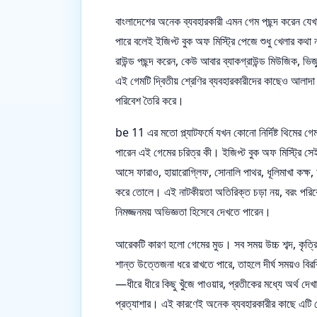
বাংলাদেশের অনেক ব্যবহারকারী এমন গেম পছন্দ করেন যে
পারে বলেই ইজিপ্ট বুক অফ মিস্ট্রি পেজে শুধু খেলার কথা
রাউন্ড পছন্দ করেন, কেউ আবার ব্যাকগ্রাউন্ড মিউজিক, ভি
এই গেমটি দ্বিতীয় শ্রেণির ব্যবহারকারীদের কাছেও আলাদ
পরিবেশ তৈরি করে।
be 11 এর মতো প্ল্যাটফর্মে যখন কোনো নির্দিষ্ট থিমের গেম 
পারেন এই গেমের চরিত্র কী। ইজিপ্ট বুক অফ মিস্ট্রি সেই
আসে ফারাও, হায়ারোগ্লিফ, সোনালি পাথর, ধূলিমাখা কক্ষ,
করে তোলে। এই নাটকীয়তা অতিরিক্ত চড়া নয়, বরং পরি
নিমজ্জনময় অভিজ্ঞতা হিসেবে দেখতে পারেন।
আরেকটি কারণ হলো গেমের মুড। সব সময় উচ্চ শব্দ, কৃত্রিম
শান্ত উত্তেজনা ধরে রাখতে পারে, তাহলে দীর্ঘ সময়ও বি
—ধীরে ধীরে কিছু খুঁজে পাওয়ার, প্রতীকের মধ্যে অর্থ দে
প্রত্যাশার। এই কারণেই অনেক ব্যবহারকারীর কাছে এটি