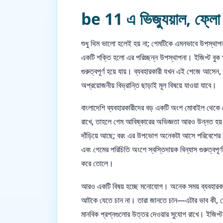
be 11 এ ভিজ্যুয়াল, ফ্লো এব
শুধু থিম ভালো হলেই হয় না; গেমটিকে এমনভাবে উপস্থ
একটি শক্তি হলো এর পরিচ্ছন্ন উপস্থাপনা। ইজিপ্ট বুক অফ 
গুরুত্বপূর্ণ হয়ে যায়। ব্যবহারকারী যখন এই পেজে আসেন,
অপ্রয়োজনীয় বিভ্রান্তি ছাড়াই মূল বিষয়ে যাওয়া যাবে।
বাংলাদেশি ব্যবহারকারীদের বড় একটি অংশ মোবাইল থেকে গ
রাখে, তাহলে গেম আবিষ্কারের অভিজ্ঞতা আরও উন্নত হয়। 
দাঁড়িয়ে আছে; বরং এর উপভোগ অনেকটা আসে পরিবেশের সাথে
এবং গেমের পরিচিতি অংশে স্বস্তিদায়ক বিন্যাস গুরুত
করে তোলে।
আরও একটি বিষয় হচ্ছে মনোযোগ। অনেক সময় ব্যবহারকারী
আটকে যেতে চান না। তারা জানতে চান—এটার ভাব কী, 
মানবিক প্রশ্নগুলোর উত্তর দেওয়ার সুযোগ রাখে। ইজিপ্