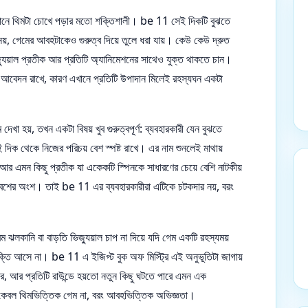
খানে থিমটা চোখে পড়ার মতো শক্তিশালী। be 11 সেই দিকটি বুঝতে
 নয়, গেমের আবহটাকেও গুরুত্ব দিয়ে তুলে ধরা যায়। কেউ কেউ দ্রুত
জ্যুয়াল প্রতীক আর প্রতিটি অ্যানিমেশনের সাথেও যুক্ত থাকতে চান।
া আবেদন রাখে, কারণ এখানে প্রতিটি উপাদান মিলেই রহস্যঘন একটা
দেখা হয়, তখন একটা বিষয় খুব গুরুত্বপূর্ণ: ব্যবহারকারী যেন বুঝতে
 দিক থেকে নিজের পরিচয় বেশ স্পষ্ট রাখে। এর নাম শুনলেই মাথায়
 আর এমন কিছু প্রতীক যা একেকটি স্পিনকে সাধারণের চেয়ে বেশি নাটকীয়
বেশের অংশ। তাই be 11 এর ব্যবহারকারীরা এটিকে চটকদার নয়, বরং
 ঝলকানি বা বাড়তি ভিজ্যুয়াল চাপ না দিয়ে যদি গেম একটি রহস্যময়
রক্তি আসে না। be 11 এ ইজিপ্ট বুক অফ মিস্ট্রি এই অনুভূতিটা জাগায়
খার, আর প্রতিটি রাউন্ডে হয়তো নতুন কিছু ঘটতে পারে এমন এক
 কেবল থিমভিত্তিক গেম না, বরং আবহভিত্তিক অভিজ্ঞতা।