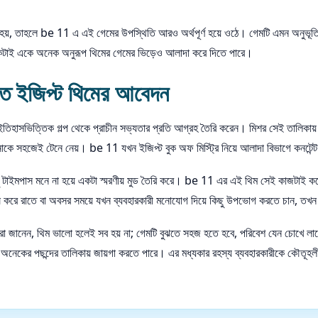
যোগ হয়, তাহলে be 11 এ এই গেমের উপস্থিতি আরও অর্থপূর্ণ হয়ে ওঠে। গেমটি এমন অনুভ
িকটাই একে অনেক অনুরূপ থিমের গেমের ভিড়েও আলাদা করে দিতে পারে।
টিতে ইজিপ্ট থিমের আবেদন
ইতিহাসভিত্তিক গল্প থেকে প্রাচীন সভ্যতার প্রতি আগ্রহ তৈরি করেন। মিশর সেই তালিকায
্পনাকে সহজেই টেনে নেয়। be 11 যখন ইজিপ্ট বুক অফ মিস্ট্রি নিয়ে আলাদা বিভাগে কনটেন্
ুধু টাইমপাস মনে না হয়ে একটা স্মরণীয় মুড তৈরি করে। be 11 এর এই থিম সেই কাজটাই ক
ে রাতে বা অবসর সময়ে যখন ব্যবহারকারী মনোযোগ দিয়ে কিছু উপভোগ করতে চান, তখন 
জানেন, থিম ভালো হলেই সব হয় না; গেমটি বুঝতে সহজ হতে হবে, পরিবেশ যেন চোখে লাগে ক
ে অনেকের পছন্দের তালিকায় জায়গা করতে পারে। এর মধ্যকার রহস্য ব্যবহারকারীকে কৌতূহলী