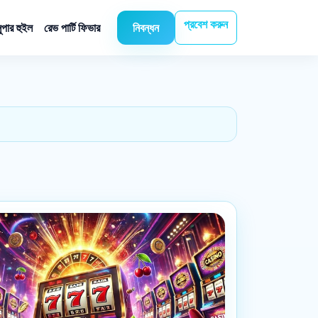
প্রবেশ করুন
ুপার হুইল
রেভ পার্টি ফিভার
নিবন্ধন