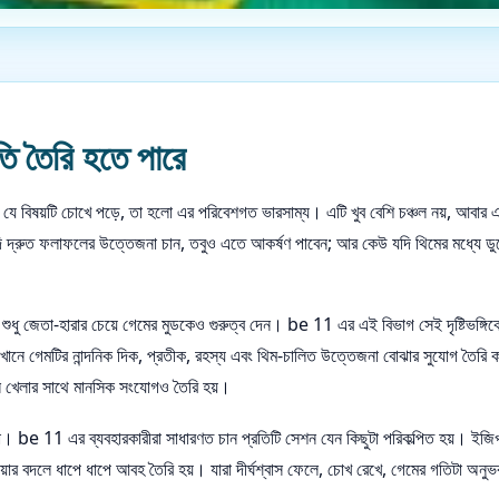
তি তৈরি হতে পারে
ে বিষয়টি চোখে পড়ে, তা হলো এর পরিবেশগত ভারসাম্য। এটি খুব বেশি চঞ্চল নয়, আবার এ
যদি দ্রুত ফলাফলের উত্তেজনা চান, তবুও এতে আকর্ষণ পাবেন; আর কেউ যদি থিমের মধ্যে 
ধু জেতা-হারার চেয়ে গেমের মুডকেও গুরুত্ব দেন। be 11 এর এই বিভাগ সেই দৃষ্টিভঙ্গিকে স
এখানে গেমটির নান্দনিক দিক, প্রতীক, রহস্য এবং থিম-চালিত উত্তেজনা বোঝার সুযোগ তৈরি কর
তখন খেলার সাথে মানসিক সংযোগও তৈরি হয়।
া। be 11 এর ব্যবহারকারীরা সাধারণত চান প্রতিটি সেশন যেন কিছুটা পরিকল্পিত হয়। ইজিপ্
়ার বদলে ধাপে ধাপে আবহ তৈরি হয়। যারা দীর্ঘশ্বাস ফেলে, চোখ রেখে, গেমের গতিটা অ