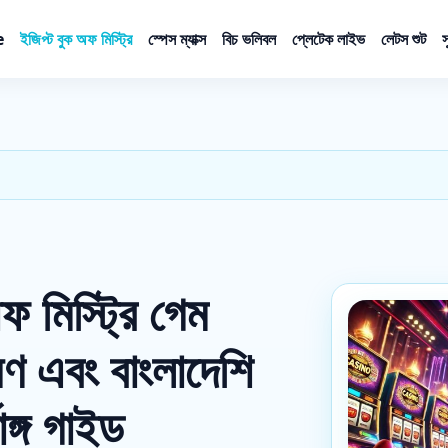
e
ইজিপ্ট বুক অফ মিস্ট্রি
স্পেস ম্যাক্স
বিচ ভলিবল
প্লেটেক লাইভ
লেটস শুট
স
 মিস্ট্রি গেম
ষণ এবং বাংলাদেশি
াঙ্গ গাইড